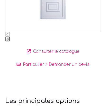
navigation
buttons
Press
escape
Consulter le catalogue
to
go
Particulier > Demander un devis
to
the
Pro > Contactez-moi
first
slide
Les principales options