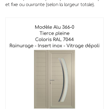
et fixe ou ouvrante (selon la largeur totale).
Use
the
left
and
right
arrow
keys
to
access
the
carousel
navigation
buttons