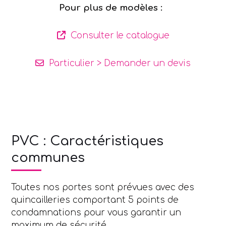
Pour plus de modèles :
to
go
Consulter le catalogue
to
the
first
Particulier > Demander un devis
slide
Pro > Contactez-moi
PVC : Caractéristiques
communes
Toutes nos portes sont prévues avec des
quincailleries comportant 5 points de
condamnations pour vous garantir un
maximum de sécurité.