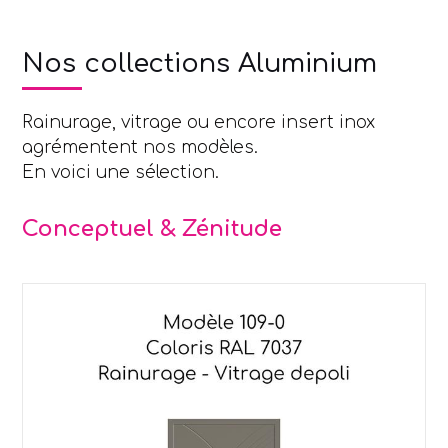
Nos collections Aluminium
Rainurage, vitrage ou encore insert inox
agrémentent nos modèles.
En voici une sélection.
Conceptuel & Zénitude
Use
the
left
and
right
arrow
keys