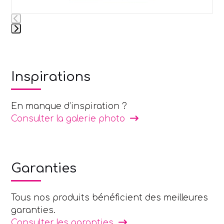
Press
escape
to
Inspirations
go
to
the
En manque d’inspiration ?
first
Consulter la galerie photo
slide
Garanties
Tous nos produits bénéficient des meilleures
garanties.
Consulter les garanties