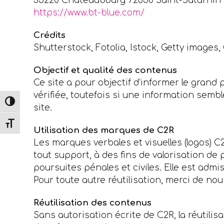
35220 Chateaubourg 72650 Saint-Saturnin
https://www.bt-blue.com/
Crédits
Shutterstock, Fotolia, Istock, Getty image
Objectif et qualité des contenus
Ce site a pour objectif d’informer le grand 
vérifiée, toutefois si une information semb
Passer en contraste élevé
site.
Changer la taille de la police
Utilisation des marques de C2R
Les marques verbales et visuelles (logos) C2
tout support, à des fins de valorisation de
poursuites pénales et civiles. Elle est adm
Pour toute autre réutilisation, merci de nou
Réutilisation des contenus
Sans autorisation écrite de C2R, la réutili