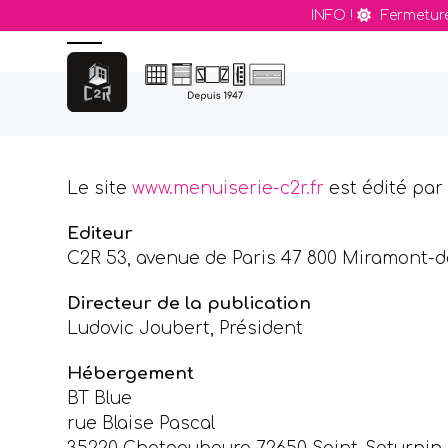
Skip
INFO !
Fermeture
to
content
Open
Close
mobile
mobile
menu
menu
Le site
www.menuiserie-c2r.fr
est édité par 
Editeur
C2R 53, avenue de Paris 47 800 Miramont-de
Directeur de la publication
Ludovic Joubert, Président
Hébergement
BT Blue
rue Blaise Pascal